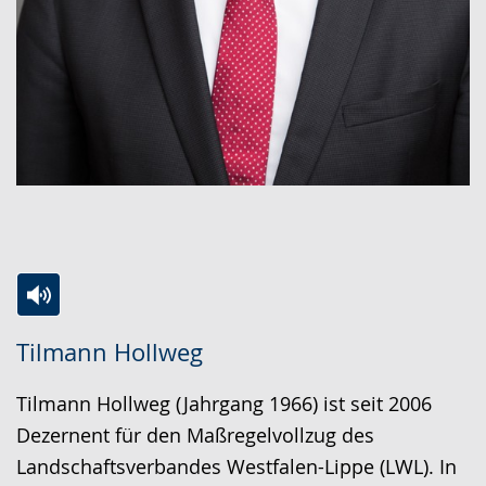
Zur
Aktiviere
Ein
Tilmann Hollweg
Leichten
Audio-
Video
Sprache
Unterstützung.
in
Tilmann Hollweg (Jahrgang 1966) ist seit 2006
wechseln.
Deutscher
Dezernent für den Maßregelvollzug des
Gebärdensprache
Landschaftsverbandes Westfalen-Lippe (LWL). In