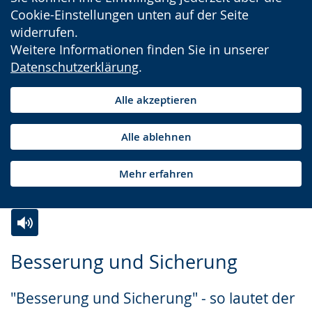
Cookie-Einstellungen unten auf der Seite
widerrufen.
Weitere Informationen finden Sie in unserer
Datenschutzerklärung
.
Alle akzeptieren
Alle ablehnen
Mehr erfahren
Zur
Aktiviere
Ein
Besserung und Sicherung
Leichten
Audio-
Video
Sprache
Unterstützung.
in
"Besserung und Sicherung" - so lautet der
wechseln.
Deutscher